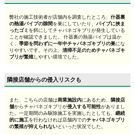
弊社の施工技術者が店舗内を調査したところ、
什器裏
の熱湯パイプの隙間
を巣にしていたり、
パイプに挟ま
ったゴミ
を餌にしてチャバネゴキブリが発生している
ことが確認できました。 什器裏の熱湯パイプは温か
く、
季節を問わずに一年中チャバネゴキブリの巣
にな
りやすいです。その上、
清掃不足のためチャバネゴキ
ブリが繁殖
しやすい環境でした。
隣接店舗からの侵入リスクも
また、こちらの店舗は
商業施設内
にあるため、
隣接店
舗
からチャバネゴキブリが
侵入する可能性
がありまし
た。一定期間のみ駆除施工を実施したとしても、
継続
的に施工
を行わなければ店舗内での
チャバネゴキブリ
の繁殖が抑えられない
といった状況でした。