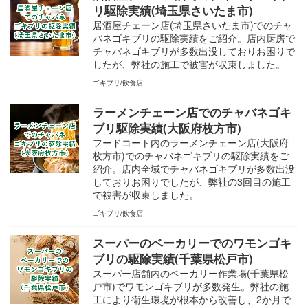
リ駆除実績(埼玉県さいたま市)
居酒屋チェーン店(埼玉県さいたま市)でのチャ
バネゴキブリの駆除実績をご紹介。店内厨房で
チャバネゴキブリが多数出没しておりお困りで
したが、弊社の施工で被害が収束しました。
ゴキブリ
飲食店
ラーメンチェーン店でのチャバネゴキ
ブリ駆除実績(大阪府枚方市)
フードコート内のラーメンチェーン店(大阪府
枚方市)でのチャバネゴキブリの駆除実績をご
紹介。店内全域でチャバネゴキブリが多数出没
しておりお困りでしたが、弊社の3回目の施工
で被害が収束しました。
ゴキブリ
飲食店
スーパーのベーカリーでのワモンゴキ
ブリの駆除実績(千葉県松戸市)
スーパー店舗内のベーカリー作業場(千葉県松
戸市)でワモンゴキブリが多数発生。弊社の施
工により衛生環境が根本から改善し、2か月で