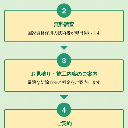
2
無料調査
国家資格保持の
技術者が
即日伺います
3
お見積り・施工
内容のご案内
最適な防除方法と
料金をご案内します
4
ご契約