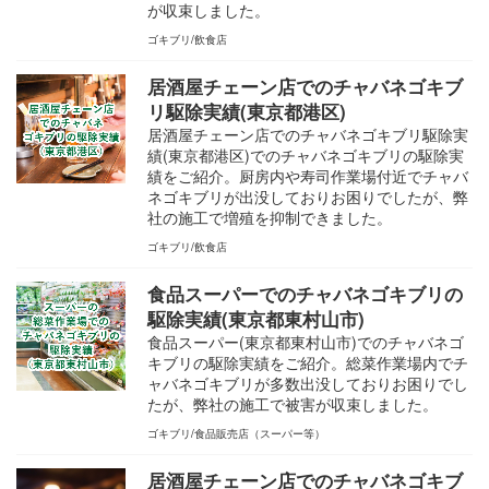
が収束しました。
ゴキブリ
飲食店
居酒屋チェーン店でのチャバネゴキブ
リ駆除実績(東京都港区)
居酒屋チェーン店でのチャバネゴキブリ駆除実
績(東京都港区)でのチャバネゴキブリの駆除実
績をご紹介。厨房内や寿司作業場付近でチャバ
ネゴキブリが出没しておりお困りでしたが、弊
社の施工で増殖を抑制できました。
ゴキブリ
飲食店
食品スーパーでのチャバネゴキブリの
駆除実績(東京都東村山市)
食品スーパー(東京都東村山市)でのチャバネゴ
キブリの駆除実績をご紹介。総菜作業場内でチ
ャバネゴキブリが多数出没しておりお困りでし
たが、弊社の施工で被害が収束しました。
ゴキブリ
食品販売店（スーパー等）
居酒屋チェーン店でのチャバネゴキブ