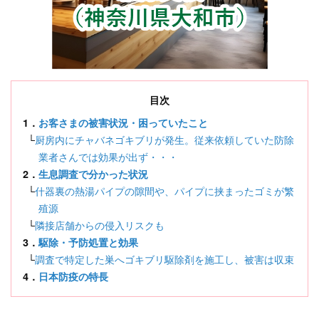
目次
1．
お客さまの被害状況・困っていたこと
└
厨房内にチャバネゴキブリが発生。従来依頼していた防除
業者さんでは効果が出ず・・・
2．
生息調査で分かった状況
└
什器裏の熱湯パイプの隙間や、パイプに挟まったゴミが繁
殖源
└
隣接店舗からの侵入リスクも
3．
駆除・予防処置と効果
└
調査で特定した巣へゴキブリ駆除剤を施工し、被害は収束
4．
日本防疫の特長