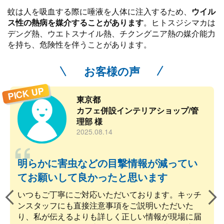
蚊は人を吸血する際に唾液を人体に注入するため、
ウイル
ス性の熱病を媒介することがあります
。ヒトスジシマカは
デング熱、ウエトスナイル熱、チクングニア熱の媒介能力
を持ち、危険性を伴うことがあります。
お客様の声
PICK UP
東京都
カフェ併設インテリアショップ/管
理部 様
2025.08.14
明らかに害虫などの目撃情報が減ってい
てお願いして良かったと思います
いつもご丁寧にご対応いただいております。キッチ
ンスタッフにも直接注意事項をご説明いただいた
り、私が伝えるよりも詳しく正しい情報が現場に届