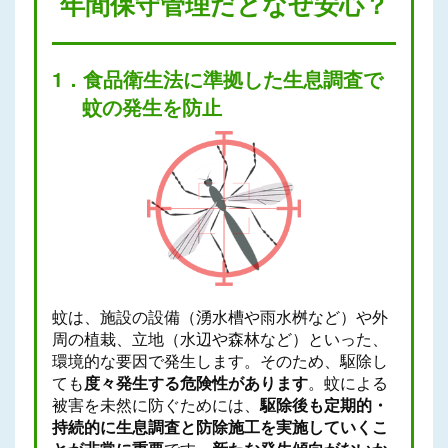
年間保守管理だとなぜ安心？
1．食品衛生法に準拠した生息調査で
蚊の発生を防止
蚊は、施設の設備（湧水槽や雨水桝など）や外
周の植栽、立地（水辺や森林など）といった、
環境的な要因で発生します。そのため、駆除し
ても
度々発生する危険性があります
。蚊による
被害を未然に防ぐためには、
駆除後も定期的・
持続的に生息調査と防除施工を実施していくこ