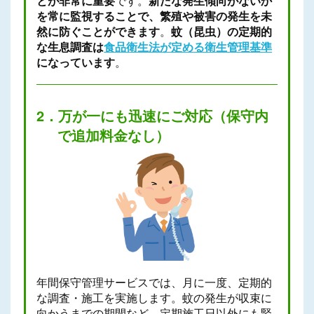
とが非常に重要
です。
新たな発生傾向がないか
を常に監視することで、繁殖や被害の発生を未
然に防ぐことができます
。
蚊（昆虫）の定期的
な生息調査は
食品衛生法が定める衛生管理基準
になっています
。
2．万が一にも迅速にご対応（保守内
で追加料金なし）
年間保守管理サービスでは、月に一度、定期的
な調査・施工を実施します。蚊の発生が収束に
向かうまでの期間など、定期施工日以外にも緊