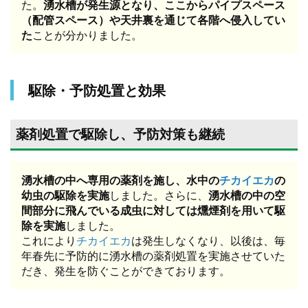
た。
湧水槽が発生源となり、ここからパイプスペース
（配管スペース）や天井裏を通じて各階へ侵入してい
た
ことが分かりました。
駆除・予防処置と効果
薬剤処置で駆除し、予防対策も継続
湧水槽の中へ専用の薬剤を施し、水中の
チカイエカ
の
幼虫の駆除を実施
しました。さらに、
湧水槽の中の空
間部分に飛んでいる成虫に対しては燻煙剤を用いて駆
除を実施
しました。
これにより
チカイエカ
は発生しなくなり、以後は、毎
年春先に予防的に湧水槽の薬剤処置を実施させていた
だき、発生を防ぐことができております。