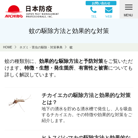
お問い合わせ
MENU
TEL
WEB
蚊の駆除方法と効果的な対策
HOME
ネズミ・害虫の駆除・対策事典
蚊
蚊の種類別に、
効果的な駆除方法と予防対策
をご覧いただ
けます。
特徴・生態・発生箇所
、
有害性と被害
についても
詳しく解説しています。
チカイエカの駆除方法と効果的な対策
とは？
地下の湧水を貯める湧水槽で発生し、人を吸血
するチカイエカ。その特徴や効果的な対策をご
紹介します。
ヒトスジシマカの駆除方法と効果的な