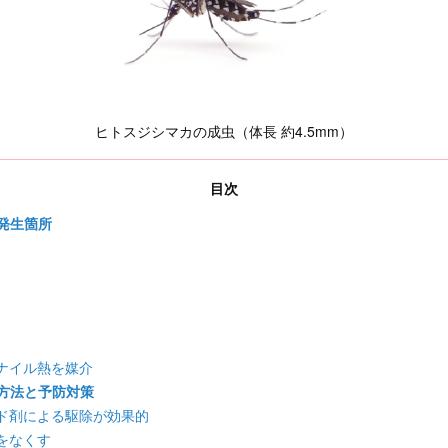
ヒトスジシマカの成虫（体長 約4.5mm）
目次
発生箇所
ナイル熱を媒介
方法と予防対策
ド剤による駆除が効果的
をなくす