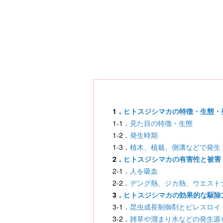
1．
ヒトスジシマカの特徴・生態・
1-1．
見た目の特徴・生態
1-2．
発生時期
1-3．
植木、植栽、側溝などで発生
2．
ヒトスジシマカの有害性と被害
2-1．
人を吸血
2-2．
デング熱、ジカ熱、ウエスト
3．
ヒトスジシマカの効果的な駆除
3-1．
昆虫成長制御剤とピレスロイ
3-2．
雑草や溜まり水などの発生源