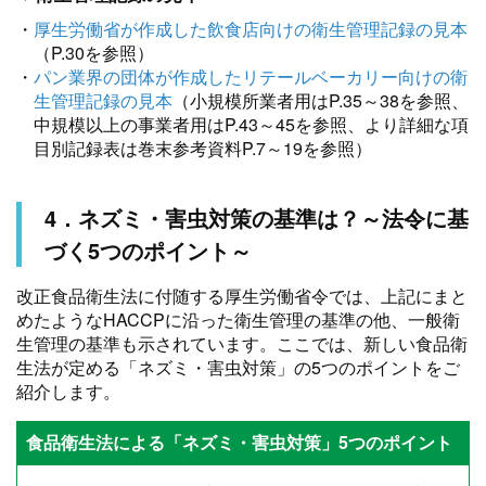
・
厚生労働省が作成した飲食店向けの衛生管理記録の見本
（P.30を参照）
・
パン業界の団体が作成したリテールベーカリー向けの衛
生管理記録の見本
（小規模所業者用はP.35～38を参照、
中規模以上の事業者用はP.43～45を参照、より詳細な項
目別記録表は巻末参考資料P.7～19を参照）
4．ネズミ・害虫対策の基準は？～法令に基
づく5つのポイント～
改正食品衛生法に付随する厚生労働省令では、上記にまと
めたようなHACCPに沿った衛生管理の基準の他、一般衛
生管理の基準も示されています。ここでは、新しい食品衛
生法が定める「ネズミ・害虫対策」の5つのポイントをご
紹介します。
食品衛生法による「ネズミ・害虫対策」5つのポイント