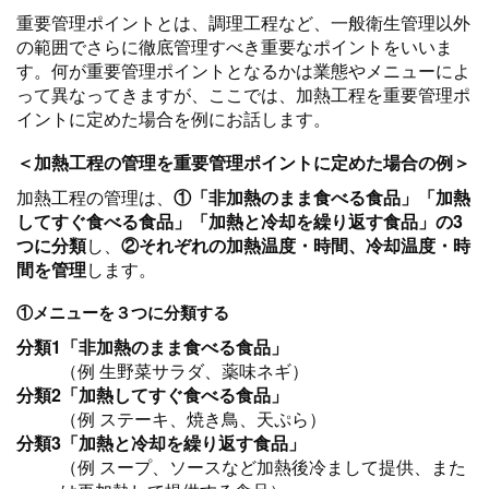
重要管理ポイントとは、調理工程など、一般衛生管理以外
の範囲でさらに徹底管理すべき重要なポイントをいいま
す。何が重要管理ポイントとなるかは業態やメニューによ
って異なってきますが、ここでは、加熱工程を重要管理ポ
イントに定めた場合を例にお話します。
＜加熱工程の管理を重要管理ポイントに定めた場合の例＞
加熱工程の管理は、
①「非加熱のまま食べる食品」「加熱
してすぐ食べる食品」「加熱と冷却を繰り返す食品」の3
つに分類
し、
②それぞれの加熱温度・時間、冷却温度・時
間を管理
します。
①メニューを３つに分類する
分類1「非加熱のまま食べる食品」
（例 生野菜サラダ、薬味ネギ）
分類2「加熱してすぐ食べる食品」
（例 ステーキ、焼き鳥、天ぷら）
分類3「加熱と冷却を繰り返す食品」
（例 スープ、ソースなど加熱後冷まして提供、また