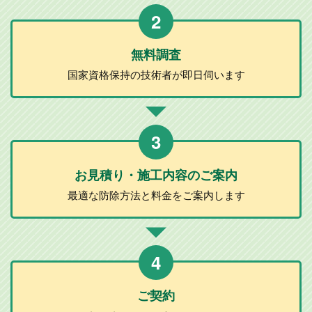
2
無料調査
国家資格保持の
技術者が
即日伺います
3
お見積り・施工
内容のご案内
最適な防除方法と
料金をご案内します
4
ご契約