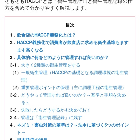
そもそもHACCPとは？衛生管理計画と衛生管理記録の仕
方を含めて分かりやすく解説します。
目次
1．
飲食店のHACCP義務化とは？
2．
HACCP義務化で消費者が飲食店に求める衛生基準もます
ます高くなる
3．
具体的に何をどのように管理すれば良いのか？
3-1．
大きく2種類の衛生管理をする
（1）
一般衛生管理（HACCPの基礎となる調理環境の衛生管
理）
（2）
重要管理ポイントの管理（主に調理工程の衛生管理）
3-2．
どうやって管理すれば良いのか？～基準と手順を決め
る～
3-3．
失敗したらどうするかも決めておく
3-4．
管理は「衛生管理記録」に残す
4．
ネズミ・害虫対策の基準は？～法令に基づく5つのポイン
ト～
5．
日本防疫の特長