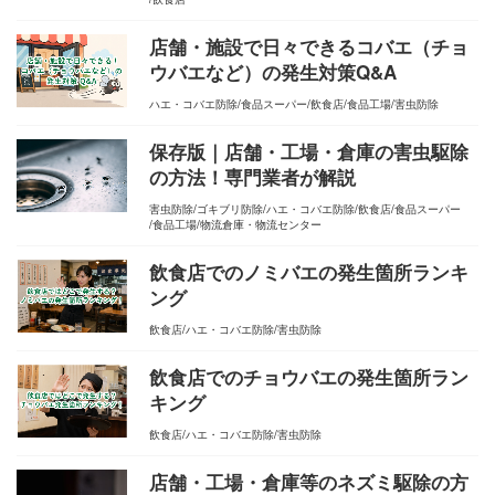
店舗・施設で日々できるコバエ（チョ
ウバエなど）の発生対策Q&A
ハエ・コバエ防除
食品スーパー
飲食店
食品工場
害虫防除
保存版｜店舗・工場・倉庫の害虫駆除
の方法！専門業者が解説
害虫防除
ゴキブリ防除
ハエ・コバエ防除
飲食店
食品スーパー
食品工場
物流倉庫・物流センター
飲食店でのノミバエの発生箇所ランキ
ング
飲食店
ハエ・コバエ防除
害虫防除
飲食店でのチョウバエの発生箇所ラン
キング
飲食店
ハエ・コバエ防除
害虫防除
店舗・工場・倉庫等のネズミ駆除の方