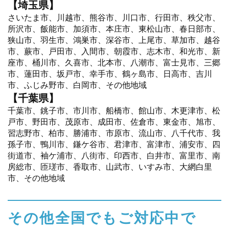
【埼玉県】
さいたま市、川越市、熊谷市、川口市、行田市、秩父市、
所沢市、飯能市、加須市、本庄市、東松山市、春日部市、
狭山市、羽生市、鴻巣市、深谷市、上尾市、草加市、越谷
市、蕨市、戸田市、入間市、朝霞市、志木市、和光市、新
座市、桶川市、久喜市、北本市、八潮市、富士見市、三郷
市、蓮田市、坂戸市、幸手市、鶴ヶ島市、日高市、吉川
市、ふじみ野市、白岡市、その他地域
【千葉県】
千葉市、銚子市、市川市、船橋市、館山市、木更津市、松
戸市、野田市、茂原市、成田市、佐倉市、東金市、旭市、
習志野市、柏市、勝浦市、市原市、流山市、八千代市、我
孫子市、鴨川市、鎌ケ谷市、君津市、富津市、浦安市、四
街道市、袖ケ浦市、八街市、印西市、白井市、富里市、南
房総市、匝瑳市、香取市、山武市、いすみ市、大網白里
市、その他地域
その他全国でもご対応中で