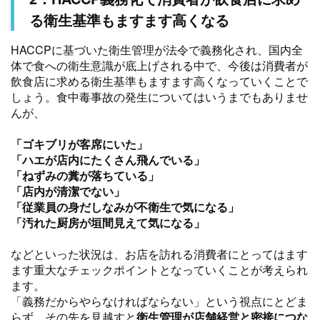
る衛生基準もますます高くなる
HACCPに基づいた衛生管理が法令で義務化され、国内全
体で食への衛生意識が底上げされる中で、今後は消費者が
飲食店に求める衛生基準もますます高くなっていくことで
しょう。食中毒事故の発生についてはいうまでもありませ
んが、
「ゴキブリが客席にいた」
「ハエが店内にたくさん飛んでいる」
「ねずみの糞が落ちている」
「店内が清潔でない」
「従業員の身だしなみが不衛生で気になる」
「汚れた厨房が垣間見えて気になる」
などといった状況は、お店を訪れる消費者にとってはます
ます重大なチェックポイントとなっていくことが考えられ
ます。
「義務だからやらなければならない」という視点にとどま
らず、その先を見越すと
衛生管理が店舗経営と密接につな