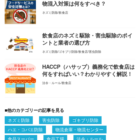
物混入対策は何をすべき？
ネズミ防除
飲食店
飲食店のネズミ駆除・害虫駆除のポイ
ントと業者の選び方
ネズミ防除
ゴキブリ防除
飲食店
害虫防除
HACCP（ハサップ）義務化で飲食店は
何をすればいい？わかりやすく解説！
法令・ルール
飲食店
■
他のカテゴリーの記事を見る
ネズミ防除
害虫防除
ゴキブリ防除
ハエ・コバエ防除
物流倉庫・物流センター
食品スーパー
食品工場
法令・ルール