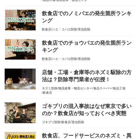
飲食店でのノミバエの発生箇所ランキ
ング
飲食店
ハエ・コバエ防除
害虫防除
飲食店でのチョウバエの発生箇所ラン
キング
飲食店
ハエ・コバエ防除
害虫防除
店舗・工場・倉庫等のネズミ駆除の方
法は？防除専門業者が伝授！
ネズミ防除
物流倉庫・物流センター
食品スーパー
食品工場
飲食店
ゴキブリの混入事故はなぜ東京で多い
のか？飲食店が知っておくべき実態
ゴキブリ防除
飲食店
害虫防除
飲食店、フードサービスのネズミ・異