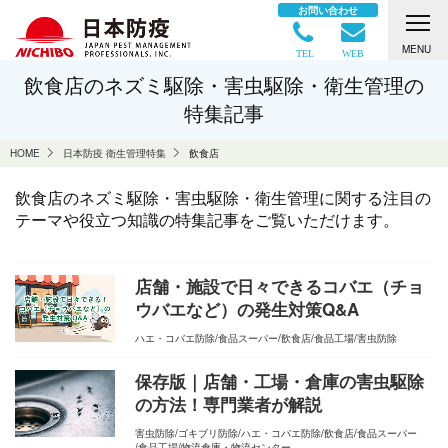
お問い合わせ
MENU
TEL
WEB
飲食店のネズミ駆除・害虫駆除・衛生管理の
特集記事
HOME
日本防疫 衛生管理特集
飲食店
飲食店のネズミ駆除・害虫駆除・衛生管理に関する注目の
テーマや役立つ知識の特集記事をご覧いただけます。
店舗・施設で日々できるコバエ（チョ
ウバエなど）の発生対策Q&A
ハエ・コバエ防除
食品スーパー
飲食店
食品工場
害虫防除
保存版｜店舗・工場・倉庫の害虫駆除
の方法！専門業者が解説
害虫防除
ゴキブリ防除
ハエ・コバエ防除
飲食店
食品スーパー
食品工場
物流倉庫・物流センター