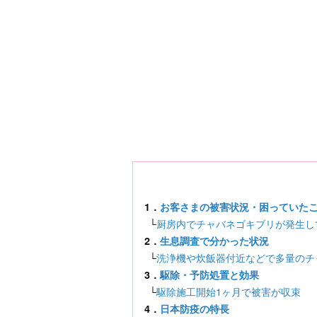
1．
お客さまの被害状況・困っていた
└
厨房内でチャバネゴキブリが発生し
2．
生息調査で分かった状況
└
洗浄機や炊飯器付近などで多量のチ
3．
駆除・予防処置と効果
└
駆除施工開始1ヶ月で被害が収束
4．
日本防疫の特長