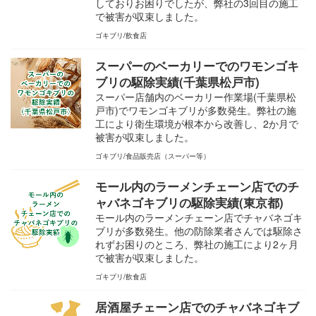
しておりお困りでしたが、弊社の3回目の施工
で被害が収束しました。
ゴキブリ
飲食店
スーパーのベーカリーでのワモンゴキ
ブリの駆除実績(千葉県松戸市)
スーパー店舗内のベーカリー作業場(千葉県松
戸市)でワモンゴキブリが多数発生。弊社の施
工により衛生環境が根本から改善し、2か月で
被害が収束しました。
ゴキブリ
食品販売店（スーパー等）
モール内のラーメンチェーン店でのチ
ャバネゴキブリの駆除実績(東京都)
モール内のラーメンチェーン店でチャバネゴキ
ブリが多数発生。他の防除業者さんでは駆除さ
れずお困りのところ、弊社の施工により2ヶ月
で被害が収束しました。
ゴキブリ
飲食店
居酒屋チェーン店でのチャバネゴキブ