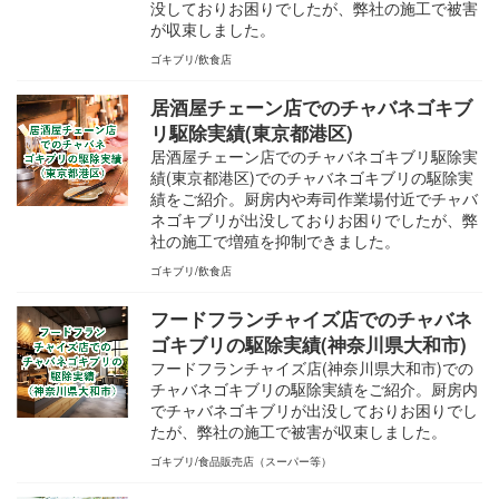
没しておりお困りでしたが、弊社の施工で被害
が収束しました。
ゴキブリ
飲食店
居酒屋チェーン店でのチャバネゴキブ
リ駆除実績(東京都港区)
居酒屋チェーン店でのチャバネゴキブリ駆除実
績(東京都港区)でのチャバネゴキブリの駆除実
績をご紹介。厨房内や寿司作業場付近でチャバ
ネゴキブリが出没しておりお困りでしたが、弊
社の施工で増殖を抑制できました。
ゴキブリ
飲食店
フードフランチャイズ店でのチャバネ
ゴキブリの駆除実績(神奈川県大和市)
フードフランチャイズ店(神奈川県大和市)での
チャバネゴキブリの駆除実績をご紹介。厨房内
でチャバネゴキブリが出没しておりお困りでし
たが、弊社の施工で被害が収束しました。
ゴキブリ
食品販売店（スーパー等）