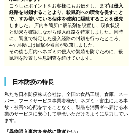
こうしたポイントをお客様にもお伝えし、
まずは侵入
経路を封鎖することより、殺鼠剤への喫食を促すこと
で、すみ着いている個体を確実に駆除することを優先
しました。 店内各箇所に殺鼠剤を設置し、喫食状況
と効果を確認しながら侵入経路を特定しました。同時
に、調査で特定した侵入経路の封鎖を行ったところ、
4ヶ月後には目撃や被害が収束しました。
その後も店内へネズミの侵入や繁殖を防ぐために、殺
鼠剤を設置し生息調査を続けています。
日本防疫の特長
私たち日本防疫株式会社は、全国の食品工場、倉庫、スー
パー、フードサービス事業者様が、ネズミ・害虫による事
故・被害の心配をすることなく、製品を消費者へ届ける本
業のサービスに安心して専念いただけるように尽力してい
ます。
「異物混入事故を未然に防ぎたい」