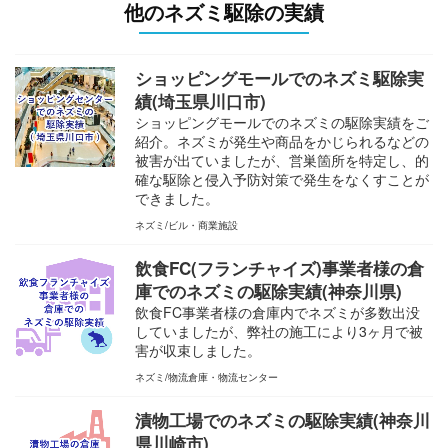
他のネズミ駆除の実績
ショッピングモールでのネズミ駆除実
績(埼玉県川口市)
ショッピングモールでのネズミの駆除実績をご
紹介。ネズミが発生や商品をかじられるなどの
被害が出ていましたが、営巣箇所を特定し、的
確な駆除と侵入予防対策で発生をなくすことが
できました。
ネズミ
ビル・商業施設
飲食FC(フランチャイズ)事業者様の倉
庫でのネズミの駆除実績(神奈川県)
飲食FC事業者様の倉庫内でネズミが多数出没
していましたが、弊社の施工により3ヶ月で被
害が収束しました。
ネズミ
物流倉庫・物流センター
漬物工場でのネズミの駆除実績(神奈川
県川崎市)