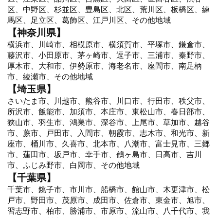
区、中野区、杉並区、豊島区、北区、荒川区、板橋区、練
馬区、足立区、葛飾区、江戸川区、その他地域
【神奈川県】
横浜市、川崎市、相模原市、横須賀市、平塚市、鎌倉市、
藤沢市、小田原市、茅ヶ崎市、逗子市、三浦市、秦野市、
厚木市、大和市、伊勢原市、海老名市、座間市、南足柄
市、綾瀬市、その他地域
【埼玉県】
さいたま市、川越市、熊谷市、川口市、行田市、秩父市、
所沢市、飯能市、加須市、本庄市、東松山市、春日部市、
狭山市、羽生市、鴻巣市、深谷市、上尾市、草加市、越谷
市、蕨市、戸田市、入間市、朝霞市、志木市、和光市、新
座市、桶川市、久喜市、北本市、八潮市、富士見市、三郷
市、蓮田市、坂戸市、幸手市、鶴ヶ島市、日高市、吉川
市、ふじみ野市、白岡市、その他地域
【千葉県】
千葉市、銚子市、市川市、船橋市、館山市、木更津市、松
戸市、野田市、茂原市、成田市、佐倉市、東金市、旭市、
習志野市、柏市、勝浦市、市原市、流山市、八千代市、我