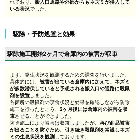
れており、
搬入口通路や外部からもネズミが侵入して
いる状況
でした。
駆除・予防処置と効果
駆除施工開始2ヶ月で倉庫内の被害が収束
まず、発生状況を観測するための調査を行いました。
具体的には、
被害が出ている倉庫内に加えて、ネズミ
が多数潜伏していると予想される搬入口や通路に殺鼠
剤を設置
しました。
各箇所の殺鼠剤の喫食状況と効果を確認しながら防除
施工を行ったところ、
2ヶ月後には倉庫内の被害を収
束
させることができました。
防除施工により被害は収束しましたが、
再び商品被害
が出ることを防ぐため、引き続き殺鼠剤を常設しネズ
ミの生息状況を観測
しております。