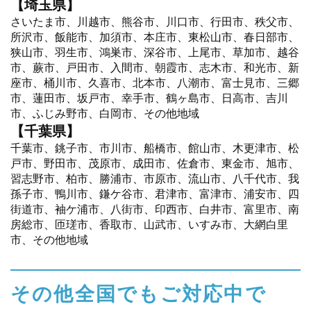
【埼玉県】
さいたま市、川越市、熊谷市、川口市、行田市、秩父市、
所沢市、飯能市、加須市、本庄市、東松山市、春日部市、
狭山市、羽生市、鴻巣市、深谷市、上尾市、草加市、越谷
市、蕨市、戸田市、入間市、朝霞市、志木市、和光市、新
座市、桶川市、久喜市、北本市、八潮市、富士見市、三郷
市、蓮田市、坂戸市、幸手市、鶴ヶ島市、日高市、吉川
市、ふじみ野市、白岡市、その他地域
【千葉県】
千葉市、銚子市、市川市、船橋市、館山市、木更津市、松
戸市、野田市、茂原市、成田市、佐倉市、東金市、旭市、
習志野市、柏市、勝浦市、市原市、流山市、八千代市、我
孫子市、鴨川市、鎌ケ谷市、君津市、富津市、浦安市、四
街道市、袖ケ浦市、八街市、印西市、白井市、富里市、南
房総市、匝瑳市、香取市、山武市、いすみ市、大網白里
市、その他地域
その他全国でもご対応中で