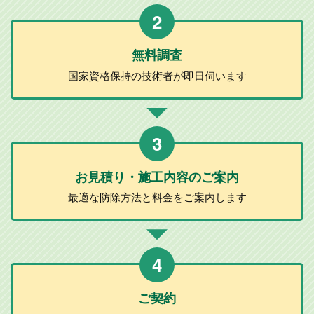
2
無料調査
国家資格保持の
技術者が
即日伺います
3
お見積り・施工
内容のご案内
最適な防除方法と
料金をご案内します
4
ご契約