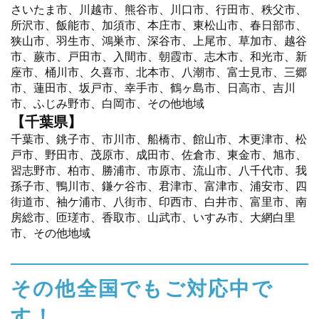
さいたま市、川越市、熊谷市、川口市、行田市、秩父市、
所沢市、飯能市、加須市、本庄市、東松山市、春日部市、
狭山市、羽生市、鴻巣市、深谷市、上尾市、草加市、越谷
市、蕨市、戸田市、入間市、朝霞市、志木市、和光市、新
座市、桶川市、久喜市、北本市、八潮市、富士見市、三郷
市、蓮田市、坂戸市、幸手市、鶴ヶ島市、日高市、吉川
市、ふじみ野市、白岡市、その他地域
【千葉県】
千葉市、銚子市、市川市、船橋市、館山市、木更津市、松
戸市、野田市、茂原市、成田市、佐倉市、東金市、旭市、
習志野市、柏市、勝浦市、市原市、流山市、八千代市、我
孫子市、鴨川市、鎌ケ谷市、君津市、富津市、浦安市、四
街道市、袖ケ浦市、八街市、印西市、白井市、富里市、南
房総市、匝瑳市、香取市、山武市、いすみ市、大網白里
市、その他地域
その他全国でもご対応中で
す！