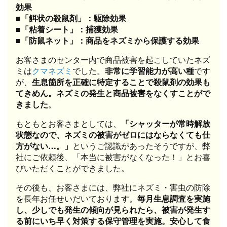
効果
■「餌状の殺鼠剤」：駆除効果
■「粘着シート」：捕獲効果
■「防鼠ネット」：商品をネズミから保護する効果
お客さまのセンター内で商品被害を起こしていたネズ
ミは
クマネズミ
でした。
非常に学習能力が高い種
です
が、
生息箇所を正確に特定することで殺鼠剤の効果も
てきめん。ネズミの発生と商品被害をなくすことがで
きました
。
もともとお客さまとしては、
「シャッターが常時解放
状態なので、ネズミの被害がゼロにはならなくても仕
方がない…。」
というご認識があったそうですが、弊
社にご依頼後、「本当に被害がなくなった！」とお喜
びいただくことができました。
その後も、お客さまには、弊社にネズミ・害虫の防除
を長年お任せいだいております。
毎月生息調査を実施
し、少しでも発生の傾向が見られたら、被害が発生す
る前にいち早く対策する保守管理を実施。安心して食