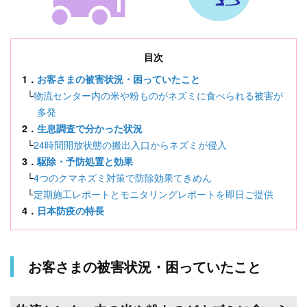
目次
1．
お客さまの被害状況・困っていたこと
└
物流センター内の米や粉ものがネズミに食べられる被害が
多発
2．
生息調査で分かった状況
└
24時間開放状態の搬出入口からネズミが侵入
3．
駆除・予防処置と効果
└
4つのクマネズミ対策で防除効果てきめん
└
定期施工レポートとモニタリングレポートを即日ご提供
4．
日本防疫の特長
お客さまの被害状況・困っていたこと