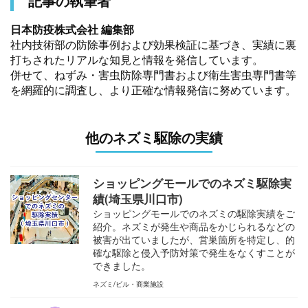
記事の執筆者
日本防疫株式会社 編集部
社内技術部の防除事例および効果検証に基づき、実績に裏
打ちされたリアルな知見と情報を発信しています。
併せて、ねずみ・害虫防除専門書および衛生害虫専門書等
を網羅的に調査し、より正確な情報発信に努めています。
他のネズミ駆除の実績
ショッピングモールでのネズミ駆除実
績(埼玉県川口市)
ショッピングモールでのネズミの駆除実績をご
紹介。ネズミが発生や商品をかじられるなどの
被害が出ていましたが、営巣箇所を特定し、的
確な駆除と侵入予防対策で発生をなくすことが
できました。
ネズミ
ビル・商業施設