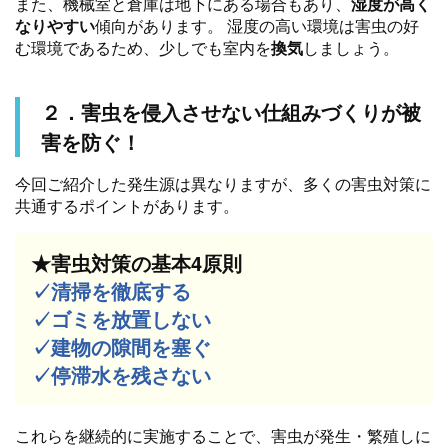
また、機械室と倉庫は地下にある場合もあり、
湿度が高く
なりやすい
傾向があります。 湿度の高い環境は害虫の好
む環境であるため、少しでも室内を
換気
しましょう。
２．害虫を侵入させない仕組みづくりが被
害を防ぐ！
今回ご紹介した発生源は異なりますが、多くの害虫対策に
共通するポイントがあります。
★害虫対策の基本4原則
✓清掃を徹底する
✓ゴミを放置しない
✓建物の隙間を塞ぐ
✓停滞水を残さない
これらを継続的に実施することで、害虫が発生・繁殖しに