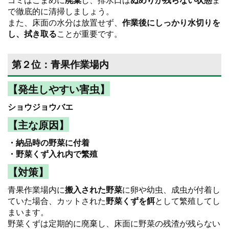
で徹底的に清掃しましょう。
また、床面の水分は放置せず、
作業後にしっかり水切りを
し、拭き取る
ことが重要です。
第２位：青果作業場内
【発生しやすい害虫】
ショウジョウバエ
【主な原因】
・納品時の野菜に付着
・野菜くず入れ内で繁殖
【対策】
青果作業場内に
搬入された野菜
に卵や幼虫、成虫が付着し
ていた場合、カットされた
野菜くずを餌
として繁殖してし
まいます。
野菜くずは定期的に廃棄し、床面に野菜の残渣が残らない