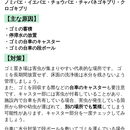
ノミバエ・イエバエ・チョウバエ・チャバネゴキブリ・ク
ロゴキブリ
【主な原因】
・ゴミの蓄積
・停滞水の放置
・ゴミの台車のキャスター
・ゴミの台車の段ボール
【対策】
ゴミ置き場は害虫が集まりやすい代表的な場所です。 ゴ
ミを長期間放置せず、床面の洗浄後は水分を残さないよう
管理しましょう。
また、ゴミを回収する際などの
台車のキャスター
も要注意
です。キャスター部には害虫が付着していることがあり、
施設内で台車を共有している場合、害虫が発生している箇
所から卵や幼虫が運ばれて、
別の場所でも繁殖
してしまう
可能性があります。キャスター部分を一度チェックしてみ
ましょう。
台車に水分対策で段ボールを敷いてゴミを運んでいる場合