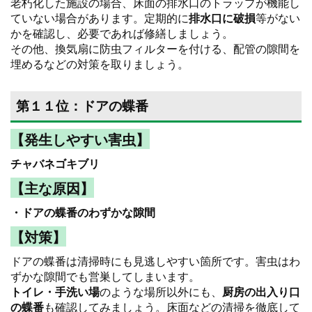
老朽化した施設の場合、床面の排水口のトラップが機能し
ていない場合があります。定期的に
排水口に破損
等がない
かを確認し、必要であれば修繕しましょう。
その他、換気扇に防虫フィルターを付ける、配管の隙間を
埋めるなどの対策を取りましょう。
第１１位：ドアの蝶番
【発生しやすい害虫】
チャバネゴキブリ
【主な原因】
・ドアの蝶番のわずかな隙間
【対策】
ドアの蝶番は清掃時にも見逃しやすい箇所です。害虫はわ
ずかな隙間でも営巣してしまいます。
トイレ・手洗い場
のような場所以外にも、
厨房の出入り口
の蝶番
も確認してみましょう。床面などの清掃を徹底して