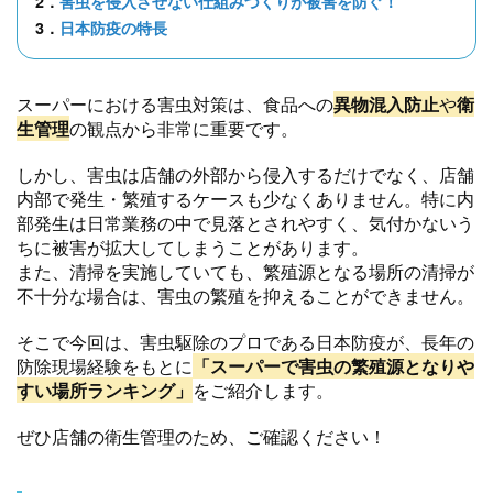
2．
害虫を侵入させない仕組みづくりが被害を防ぐ！
3．
日本防疫の特長
スーパーにおける害虫対策は、食品への
異物混入防止
や
衛
生管理
の観点から非常に重要です。
しかし、害虫は店舗の外部から侵入するだけでなく、店舗
内部で発生・繁殖するケースも少なくありません。特に内
部発生は日常業務の中で見落とされやすく、気付かないう
ちに被害が拡大してしまうことがあります。
また、清掃を実施していても、繁殖源となる場所の清掃が
不十分な場合は、害虫の繁殖を抑えることができません。
そこで今回は、害虫駆除のプロである日本防疫が、長年の
防除現場経験をもとに
「スーパーで害虫の繁殖源となりや
すい場所ランキング」
をご紹介します。
ぜひ店舗の衛生管理のため、ご確認ください！