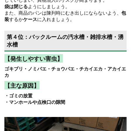
袋は閉じる
ようにしましょう。
また、商品のパンは陳列時にむき出しにならないよう、
包
装
するか
ケース
に入れましょう。
第４位：バックルームの汚水槽・雑排水槽・湧
水槽
【発生しやすい害虫】
ゴキブリ・ノミバエ・チョウバエ・チカイエカ・アカイエ
カ
【主な原因】
・ゴミの放置
・マンホールや点検口の隙間