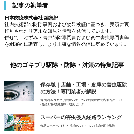
記事の執筆者
日本防疫株式会社 編集部
社内技術部の防除事例および効果検証に基づき、実績に裏
打ちされたリアルな知見と情報を発信しています。
併せて、ねずみ・害虫防除専門書および衛生害虫専門書等
を網羅的に調査し、より正確な情報発信に努めています。
他のゴキブリ駆除・防除・対策の特集記事
保存版｜店舗・工場・倉庫の害虫駆除
の方法！専門業者が解説
害虫防除
ゴキブリ防除
ハエ・コバエ防除
飲食店
食品スーパー
食品工場
物流倉庫・物流センター
スーパーの害虫侵入経路ランキング
食品スーパー
ゴキブリ防除
ハエ・コバエ防除
害虫防除