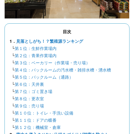
目次
1．
見落としがち！？繁殖源ランキング
└
第１位：生鮮作業場内
└
第２位：青果作業場内
└
第３位：ベーカリー（作業場・売り場）
└
第４位：バックルームの汚水槽・雑排水槽・湧水槽
└
第５位：バックルーム（通路）
└
第６位：天井裏
└
第７位：ゴミ置き場
└
第８位：更衣室
└
第９位：売り場
└
第１０位：トイレ・手洗い設備
└
第１１位：ドアの蝶番
└
第１２位：機械室・倉庫