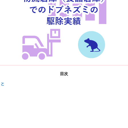
目次
こと