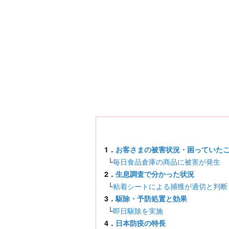
1．
お客さまの被害状況・困っていた
└
毎日食品倉庫の商品に被害が発生
2．
生息調査で分かった状況
└
粘着シートによる捕獲が適切と判断
3．
駆除・予防処置と効果
└
即日駆除を実施
4．
日本防疫の特長